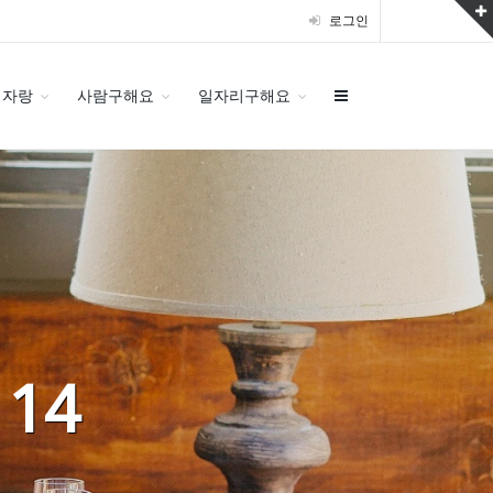
로그인
집자랑
사람구해요
일자리구해요
14