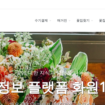
수기결제
매거진
꽃집찾기
꽃
꽃에 대한 지식과 경험을 나누는
정보 플랫폼 화원1
채용공고 / 인재정보 / 꽃집검색 / 꽃집소개