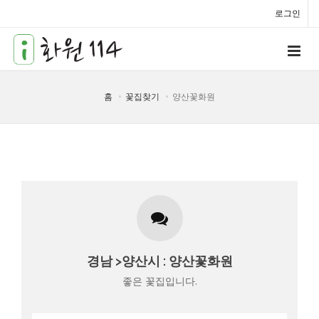
로그인
홈
꽃집찾기
양산꽃화원
간단 꽃집 소개
북부시장 옆
경남 >양산시 : 양산꽃화원
좋은 꽃집입니다.