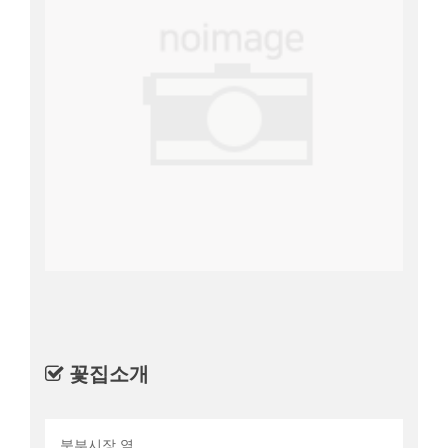
꽃집소개
북부시장 옆