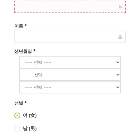
이름 *
생년월일 *
성별 *
여 (女)
남 (男)